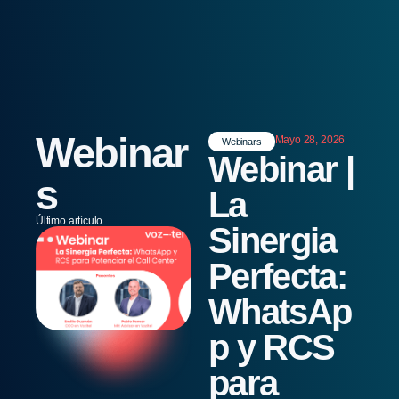
Webinar
Mayo 28, 2026
Webinars
Webinar |
s
La
Último artículo
Sinergia
Perfecta:
WhatsAp
p y RCS
para