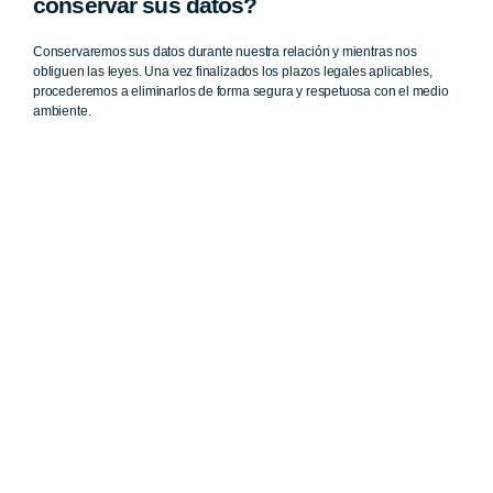
conservar sus datos?
Conservaremos sus datos durante nuestra relación y mientras nos
obliguen las leyes. Una vez finalizados los plazos legales aplicables,
procederemos a eliminarlos de forma segura y respetuosa con el medio
ambiente.
¿Cuáles son sus derechos de protección
de datos?
En cualquier momento puede dirigirse a nosotros para saber qué
información tenemos sobre usted, rectificarla si fuese incorrecta y
eliminarla una vez finalizada nuestra relación, en el caso de que ello sea
legalmente posible.
También tiene derecho a solicitar el traspaso de su información a otra
entidad. Este derecho se llama “portabilidad” y puede ser útil en
determinadas situaciones.
Para solicitar alguno de estos derechos, deberá realizar una solicitud
escrita a la siguiente dirección junto con una fotocopia de su DNI, para
poder identificarle: