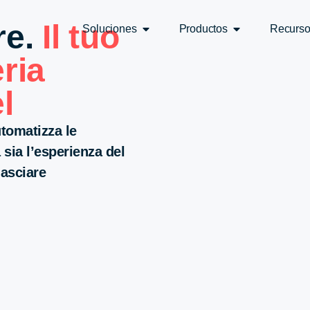
re.
Il tuo
Soluciones
Productos
Recurs
eria
l
automatizza le
a sia l’esperienza del
lasciare